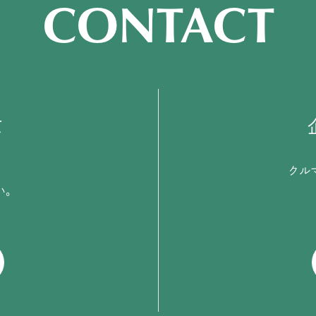
CONTACT
て
クル
い。