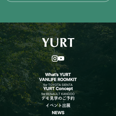
What’s YURT
VANLIFE ROOMKIT
for TOYOTA SIENTA
YURT Concept
for RENAULT KANGOO
デモ見学のご予約
イベント出展
NEWS