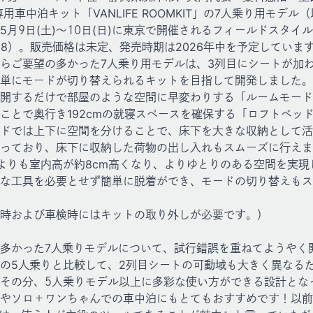
用車中泊キット「VANLIFE ROOMKIT」の7人乗り用モデル
5月9日(土)～10日(日)に東京で開催されるフィールドスタイ
158）。販売価格は未定、発売時期は2026年中を予定していま
らご要望の多かった7人乗り用モデルは、3列目にシートが加
単にモードが切り替えられるキットを目指して開発しました。
開するだけで部屋のような空間に早変わりする「ルームモード
ことで奥行き192cmの就寝スペースを確保する「ロフトベッ
ドでは上下に空間を分けることで、床下を大きな収納として活
っており、床下に収納した荷物の出し入れもスムーズに行えま
よりも室内高が約8cm高くなり、よりゆとりのある空間を実現
な工具を必要とせず簡単に脱着ができ、モードの切り替えもス
時および車検時にはキットの取り外しが必要です。）
多かった7人乗りモデルについて、試行錯誤を重ねてようやく
の5人乗りと比較して、2列目シートの可動域も大きく異なる
その分、5人乗りモデル以上に多彩な使い方ができる設計とな
やソロ＋ワンちゃんでの車中泊にもとてもおすすめです！以前