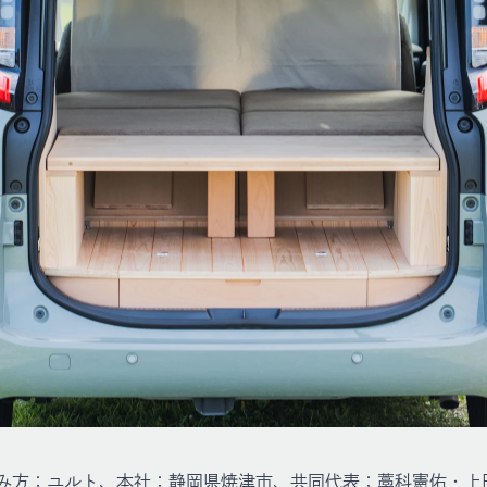
み方：ユルト、本社：静岡県焼津市、共同代表：藁科憲佑・上田