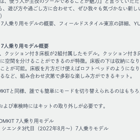
OMKITは、使う人が主役のツールであることが魅力』と言ってい
も、遊び方や過ごし方に合わせて、ぜひ我々も気づかない新し
）
MKIT 7人乗り用モデルの概要、フィールドスタイル東京の詳細、Y
KIT 7人乗り用モデル概要
MKITに、クッション付き床板が2組付属したモデル。クッション付
に空間を分けることができるのが特徴。床板の下は収納になり
ことが可能。床板を片方だけ使えばロフトベッドのようになり
るなど、組み合わせ次第で多彩な楽しみ方ができるキット。
ROOMKITと同様、誰でも簡単にモードを切り替えられるのはも
および車検時にはキットの取り外しが必要です。
OOMKIT 7人乗り用モデル
シエンタ3代目（2022年8月～）7人乗りモデル