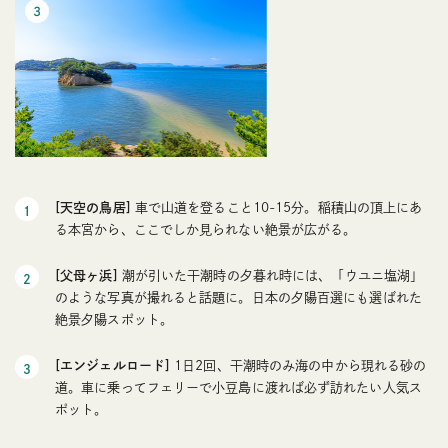
[天空の鳥居]
車で山道を登ること10-15分。稲積山の頂上にあ
る本宮から、ここでしか見られない絶景が広がる。
[父母ヶ浜]
潮が引いた干潮時の夕暮れ時には、「ウユニ塩湖」
のような写真が撮れると話題に。日本の夕陽百選にも選ばれた
絶景夕陽スポット。
[エンジェルロード]
1日2回、干潮時のみ海の中から現れる砂の
道。車に乗ってフェリーで小豆島に渡れば必ず訪れたい人気ス
ポット。