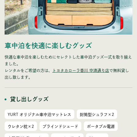
車中泊を快適に楽しむグッズ
快適な車中泊を楽しむためにセレクトした車中泊グッズ一式を取り揃え
ました。
レンタルをご希望の方は、
トヨタカローラ香川 空港通り店
で無料貸し
出し致します。
貸し出しグッズ
YURT オリジナル車中泊マットレス
封筒型シュラフ×2
ウレタン枕×2
ブラインドシェード
ポータブル電源