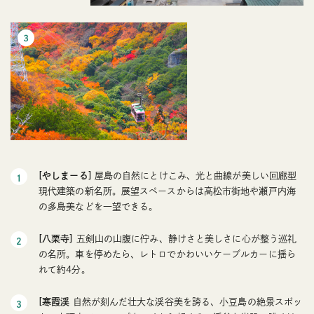
[やしまーる]
屋島の自然にとけこみ、光と曲線が美しい回廊型
現代建築の新名所。展望スペースからは高松市街地や瀬戸内海
の多島美などを一望できる。
[八栗寺]
五剣山の山腹に佇み、静けさと美しさに心が整う巡礼
の名所。車を停めたら、レトロでかわいいケーブルカーに揺ら
れて約4分。
[寒霞渓
自然が刻んだ壮大な渓谷美を誇る、小豆島の絶景スポッ