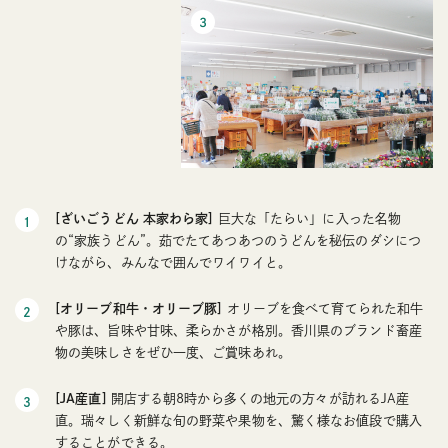
[ざいごうどん 本家わら家]
巨大な「たらい」に入った名物
の“家族うどん”。茹でたてあつあつのうどんを秘伝のダシにつ
けながら、みんなで囲んでワイワイと。
[オリーブ和牛・オリーブ豚]
オリーブを食べて育てられた和牛
や豚は、旨味や甘味、柔らかさが格別。香川県のブランド畜産
物の美味しさをぜひ一度、ご賞味あれ。
[JA産直]
開店する朝8時から多くの地元の方々が訪れるJA産
直。瑞々しく新鮮な旬の野菜や果物を、驚く様なお値段で購入
することができる。